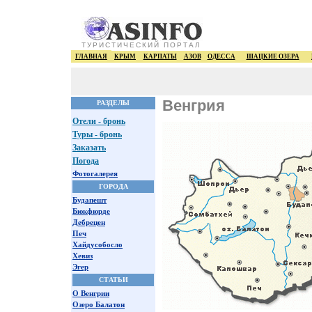
ТУРИСТИЧЕСКИЙ ПОРТАЛ
ГЛАВНАЯ
КРЫМ
КАРПАТЫ
АЗОВ
ОДЕССА
ШАЦКИЕ ОЗЕРА
Венгрия
РАЗДЕЛЫ
Отели - бронь
Туры - бронь
Заказать
Погода
Фотогалерея
ГОРОДА
Будапешт
Бюкфюрде
Дебрецен
Печ
Хайдусобосло
Хевиз
Эгер
СТАТЬИ
О Венгрии
Озеро Балатон