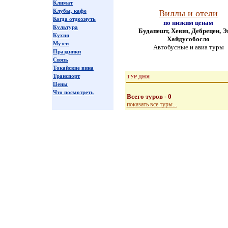
Климат
Клубы, кафе
Виллы и отели
Когда отдохнуть
по низким ценам
Культура
Будапешт, Хевиз, Дебрецен, Э
Кухня
Хайдусобосло
Музеи
Автобусные и авиа туры
Праздники
Связь
Токайские вина
Транспорт
ТУР ДНЯ
Цены
Что посмотреть
Всего туров - 0
показать все туры...