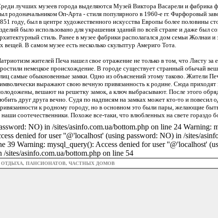
реди лучших музеев города выделяются Музей Виктора Васарели и фабрика 
ыл родоначальником Оп-Арта - стиля популярного в 1960-е гг. Фарфоровый за
851 году, был в центре художественного искусства Европы более половины ст
зделий было использовано для украшения зданий по всей стране и даже был с
рхитектурный стиль. Ранее в музее фабрики располагался дом семьи Жолнаи и
х вещей. В самом музее есть несколько скульптур Америго Тота.
атриотизм жителей Печа нашел свое отражение не только в том, что Листу за 
ростили немецкое происхождение. В городе существует странный обычай веша
лиц самые обыкновенные замки. Одно из объяснений этому таково. Жители Пе
имволически выражают свою вечную привязанность к родине. Сюда приходят
олодожены, вешают на решетку замок, а ключ выбрасывают. После этого обря
юбить друг друга вечно. Судя по надписям на замках может кто-то и повесил о
ривязанности к родному городу, но в основном это были пары, желающие быть 
 наши соотечественники. Похоже все-таки, что влюбленных на свете гораздо б
assword: NO) in /sites/asinfo.com.ua/bottom.php on line 24 Warning: mys
ess denied for user ''@'localhost' (using password: NO) in /sites/asin
line 39 Warning: mysql_query(): Access denied for user ''@'localhost' (
n /sites/asinfo.com.ua/bottom.php on line 54
З ОТДЫХА, ПАНСИОНАТОВ, ЧАСТНЫХ ДОМОВ