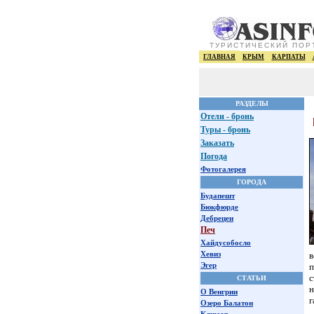
ТУРИСТИЧЕСКИЙ ПОР
ГЛАВНАЯ
КРЫМ
КАРПАТЫ
РАЗДЕЛЫ
Отели - бронь
Туры - бронь
Заказать
Погода
Фотогалерея
ГОРОДА
Будапешт
Бюкфюрде
Дебрецен
Печ
Хайдусобосло
Хевиз
в
Эгер
п
с
СТАТЬИ
н
О Венгрии
г
Озеро Балатон