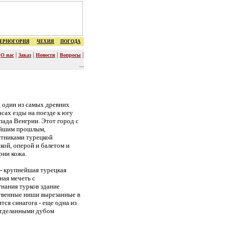
ЕРНОГОРИЯ
ЧЕХИЯ
ПОГОДА
|
|
|
|
|
О нас
Заказ
Новости
Вопросы
...
 один из самых древних
асах езды на поезде к югу
пада Венгрии. Этот город с
ейшим прошлым,
ятниками турецкой
кой, оперой и балетом и
рии кожа.
- крупнейшая турецкая
ная мечеть с
гнания турков здание
итвенные ниши вырезанные в
тся синагога - еще одна из
 отделанными дубом