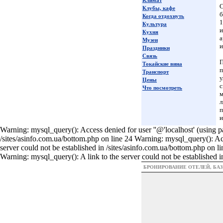
Климат
С
Клубы, кафе
б
Когда отдохнуть
1
Культура
и
Кухня
а
Музеи
и
Праздники
Связь
П
Токайские вина
п
Транспорт
у
Цены
с
Что посмотреть
м
л
п
и
Warning: mysql_query(): Access denied for user ''@'localhost' (using p
/sites/asinfo.com.ua/bottom.php on line 24 Warning: mysql_query(): Acc
server could not be established in /sites/asinfo.com.ua/bottom.php on 
Warning: mysql_query(): A link to the server could not be established i
БРОНИРОВАНИЕ ОТЕЛЕЙ, БА