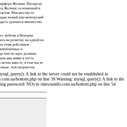
фарфора Жолнаи. Васарели
вод Жолнаи, основанный в
олетия. Множество ее
оздан новый пан-венгерский
 здесь хранится множество
его любовь к Венгрии
ть на решетку на одной из
ча этим действием
 влюбленные и
да они по идее должны
дин-два замка в честь
вечно вместе, в том числе
ольше, чем патриотов.
ql_query(): A link to the server could not be established in
fo.com.ua/bottom.php on line 39 Warning: mysql_query(): A link to the
using password: NO) in /sites/asinfo.com.ua/bottom.php on line 54