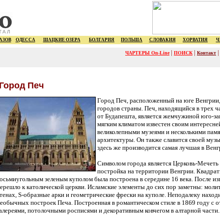
ТАЛ
АЗОВ
ОДЕССА
ШАЦКИЕ ОЗЕРА
БОЛГАРИЯ
ПОЛЬША
СЛОВАКИЯ
ХОРВАТИЯ
Ч
|
|
ЧАРТЕРЫ On-Line
ПОИСК
Контакт
Город Печ
Город Печ, расположенный на юге Венгрии,
городов страны. Печ, находящийся в трех ч
от Будапешта, является жемчужиной юго-за
мягким климатом известен своим интересн
великолепными музеями и несколькими пам
архитектуры. Он также славится своей музы
здесь же производится самая лучшая в Венг
Символом города является Церковь-Мечеть 
постройка на территории Венгрии. Квадрат
осьмиугольным зеленым куполом была построена в середине 16 века. После из
ерешло к католической церкви. Исламские элементы до сих пор заметны: мол
тенах, S-образные арки и геометрические фрески на куполе. Неподалеку находи
еобычных построек Печа. Построенная в романтическом стиле в 1869 году с
алереями, потолочными росписями и декоративным ковчегом в алтарной части.