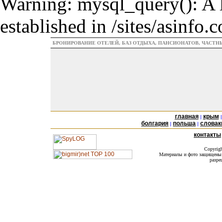
Warning: mysql_query(): A l
established in /sites/asinfo
БРОНИРОВАНИЕ ОТЕЛЕЙ, БАЗ ОТДЫХА, ПАНСИОНАТОВ, ЧАСТ
главная
крым
|
болгария
польша
словак
|
|
контакты
Copyrig
Материалы и фото защищены а
разре