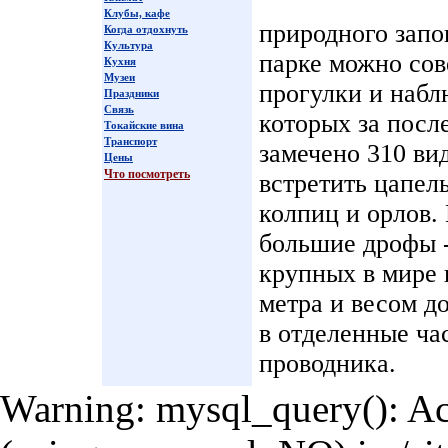
Клубы, кафе
природного запо
Когда отдохнуть
Культура
парке можно со
Кухня
Музеи
прогулки и набл
Праздники
Связь
которых за посл
Токайские вина
Транспорт
замечено 310 ви
Цены
Что посмотреть
встретить цапель
колпиц и орлов.
большие дрофы -
крупных в мире 
метра и весом до
в отделенные ча
проводника.
Warning: mysql_query(): Acc