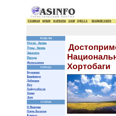
ТУРИСТИЧЕСКИЙ ПОРТАЛ
ГЛАВНАЯ
КРЫМ
КАРПАТЫ
АЗОВ
ОДЕССА
ШАЦКИЕ ОЗЕРА
РАЗДЕЛЫ
Отели - бронь
Достоприм
Туры - бронь
Заказать
Националь
Погода
Фотогалерея
Хортобаги
ГОРОДА
Будапешт
Бюкфюрде
Дебрецен
Печ
Хайдусобосло
Хевиз
Эгер
СТАТЬИ
О Венгрии
Озеро Балатон
Климат