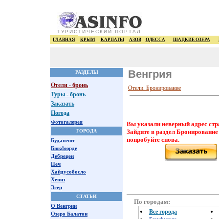
ТУРИСТИЧЕСКИЙ ПОРТАЛ
ГЛАВНАЯ
КРЫМ
КАРПАТЫ
АЗОВ
ОДЕССА
ШАЦКИЕ ОЗЕРА
Венгрия
РАЗДЕЛЫ
Отели - бронь
Отели. Бронирование
Туры - бронь
Заказать
Погода
Фотогалерея
Вы указали неверный адрес стр
ГОРОДА
Зайдите в раздел Бронирование
попробуйте снова.
Будапешт
Бюкфюрде
Дебрецен
Печ
Хайдусобосло
Хевиз
Эгер
СТАТЬИ
По городам:
О Венгрии
Все города
Озеро Балатон