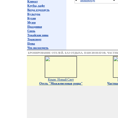
Бюкфюрде
Климат
Клубы, кафе
Когда отдохнуть
Культура
Кухня
Музеи
Праздники
Связь
Токайские вина
Транспорт
Цены
Что посмотреть
БРОНИРОВАНИЕ ОТЕЛЕЙ, БАЗ ОТДЫХА, ПАНСИОНАТОВ, ЧАСТ
Крым: Новый Свет
Отель "Можжевеловая роща"
Частна