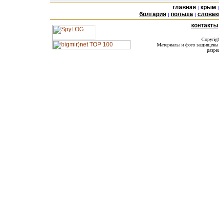
главная
крым
|
болгария
польша
словак
|
|
контакты
Copyrig
Материалы и фото защищены а
разре