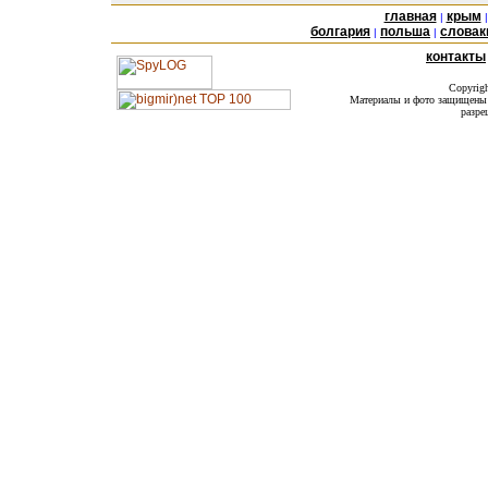
главная
крым
|
болгария
польша
словак
|
|
контакты
Copyrig
Материалы и фото защищены а
разре