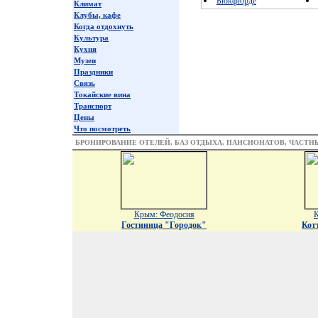
Бюкфюрде
Климат
Клубы, кафе
Когда отдохнуть
Культура
Кухня
Музеи
Праздники
Связь
Токайские вина
Транспорт
Цены
Что посмотреть
БРОНИРОВАНИЕ ОТЕЛЕЙ, БАЗ ОТДЫХА, ПАНСИОНАТОВ, ЧАСТ
Крым: Феодосия
К
Гостиница "Городок"
Кот