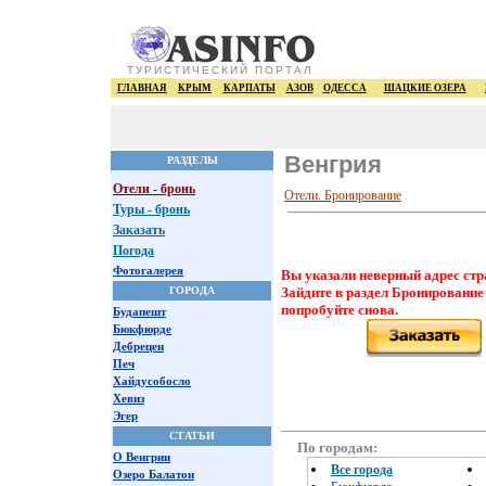
ТУРИСТИЧЕСКИЙ ПОРТАЛ
ГЛАВНАЯ
КРЫМ
КАРПАТЫ
АЗОВ
ОДЕССА
ШАЦКИЕ ОЗЕРА
Венгрия
РАЗДЕЛЫ
Отели - бронь
Отели. Бронирование
Туры - бронь
Заказать
Погода
Фотогалерея
Вы указали неверный адрес стр
ГОРОДА
Зайдите в раздел Бронирование
попробуйте снова.
Будапешт
Бюкфюрде
Дебрецен
Печ
Хайдусобосло
Хевиз
Эгер
СТАТЬИ
По городам:
О Венгрии
Все города
Озеро Балатон