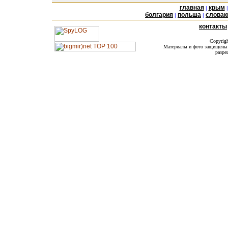
главная
крым
|
болгария
польша
словак
|
|
контакты
Copyrig
Материалы и фото защищены а
разре