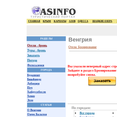
ТУРИСТИЧЕСКИЙ ПОРТАЛ
ГЛАВНАЯ
КРЫМ
КАРПАТЫ
АЗОВ
ОДЕССА
ШАЦКИЕ ОЗЕРА
Венгрия
РАЗДЕЛЫ
Отели - бронь
Отели. Бронирование
Туры - бронь
Заказать
Погода
Фотогалерея
Вы указали неверный адрес стр
ГОРОДА
Зайдите в раздел Бронирование
попробуйте снова.
Будапешт
Бюкфюрде
Дебрецен
Печ
Хайдусобосло
Хевиз
Эгер
СТАТЬИ
По городам:
О Венгрии
Все города
Озеро Балатон