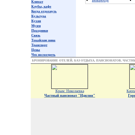
Бюкфюрде
Климат
Клубы, кафе
Когда отдохнуть
Культура
Кухня
Музеи
Праздники
Связь
Токайские вина
Транспорт
Цены
Что посмотреть
БРОНИРОВАНИЕ ОТЕЛЕЙ, БАЗ ОТДЫХА, ПАНСИОНАТОВ, ЧАСТ
Крым: Николаевка
Карп
Частный пансионат "Идилия"
Гор