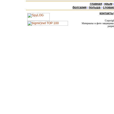
главная
крым
|
болгария
польша
словак
|
|
контакты
Copyrig
Материалы и фото защищены а
разре