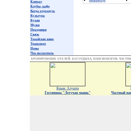
Бюкфюрде
Климат
Клубы, кафе
Когда отдохнуть
Культура
Кухня
Музеи
Праздники
Связь
Токайские вина
Транспорт
Цены
Что посмотреть
БРОНИРОВАНИЕ ОТЕЛЕЙ, БАЗ ОТДЫХА, ПАНСИОНАТОВ, ЧАСТ
Крым: Алушта
Гостиница "Летучая мышь"
Частный па