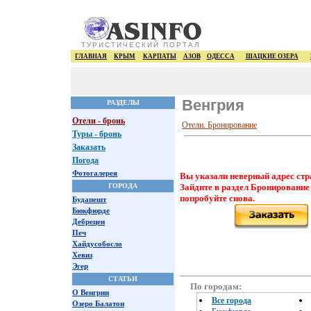
ТУРИСТИЧЕСКИЙ ПОРТАЛ
ГЛАВНАЯ
КРЫМ
КАРПАТЫ
АЗОВ
ОДЕССА
ШАЦКИЕ ОЗЕРА
Венгрия
РАЗДЕЛЫ
Отели - бронь
Отели. Бронирование
Туры - бронь
Заказать
Погода
Фотогалерея
Вы указали неверный адрес стр
ГОРОДА
Зайдите в раздел Бронирование
попробуйте снова.
Будапешт
Бюкфюрде
Дебрецен
Печ
Хайдусобосло
Хевиз
Эгер
СТАТЬИ
По городам:
О Венгрии
Все города
Озеро Балатон